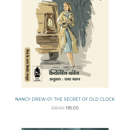
NANCY DREW-01: THE SECRET OF OLD CLOCK
O
C
225.00
195.00
r
u
i
r