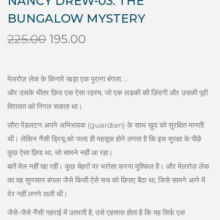
NANCY DREW-03: THE
BUNGALOW MYSTERY
O
C
225.00
195.00
r
u
i
r
g
r
मेलरोज़ लेक के किनारे खड़ा एक पुराना बंगला….
i
e
और उसके भीतर छिपा एक ऐसा रहस्य, जो एक लड़की की ज़िंदगी और उसकी पूरी
n
n
विरासत को निगल सकता था।
a
t
लौरा पेंडलटन अपने अभिभावक (guardian) के साथ ख़ुद को सुरक्षित मानती
l
p
थी। लेकिन नैंसी ड्रियू को जल्द ही महसूस होने लगता है कि इस सुरक्षा के पीछे
p
r
कुछ ऐसा छिपा था, जो सामने नहीं आ रहा।
r
i
बातें मेल नहीं खा रहीं। कुछ चेहरों पर भरोसा करना मुश्किल है। और मेलरोज़ लेक
i
c
का वह सुनसान बंगला जैसे किसी ऐसे सच को छिपाए बैठा था, जिसे सामने आने में
c
e
देर नहीं लगने वाली थी।
e
i
जैसे-जैसे नैंसी गहराई में उतरती है, उसे एहसास होता है कि यह सिर्फ़ एक
w
s