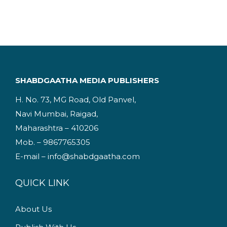
g
r
i
e
n
n
a
t
l
p
p
r
SHABDGAATHA MEDIA PUBLISHERS
r
i
H. No. 73, MG Road, Old Panvel,
i
c
Navi Mumbai, Raigad,
c
e
Maharashtra – 410206
e
i
Mob. – 9867765305
w
s
E-mail – info@shabdgaatha.com
a
:
s
QUICK LINK
:
2
4
About Us
3
9