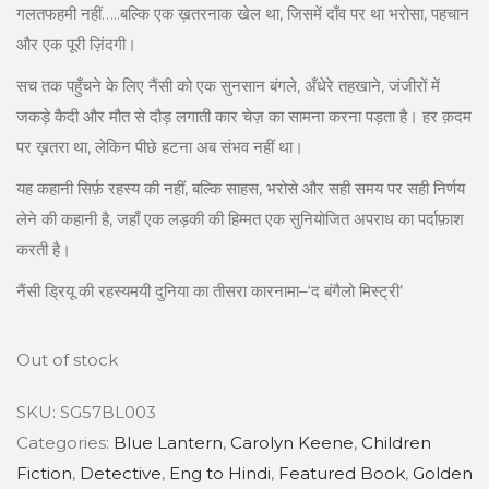
गलतफहमी नहीं…..बल्कि एक ख़तरनाक खेल था, जिसमें दाँव पर था भरोसा, पहचान
a
:
और एक पूरी ज़िंदगी।
s
:
1
सच तक पहुँचने के लिए नैंसी को एक सुनसान बंगले, अँधेरे तहखाने, जंजीरों में
9
जकड़े कैदी और मौत से दौड़ लगाती कार चेज़ का सामना करना पड़ता है। हर क़दम
2
5
पर ख़तरा था, लेकिन पीछे हटना अब संभव नहीं था।
2
.
यह कहानी सिर्फ़ रहस्य की नहीं, बल्कि साहस, भरोसे और सही समय पर सही निर्णय
5
0
लेने की कहानी है, जहाँ एक लड़की की हिम्मत एक सुनियोजित अपराध का पर्दाफ़ाश
.
0
करती है।
0
.
नैंसी ड्रियू की रहस्यमयी दुनिया का तीसरा कारनामा–‘द बंगैलो मिस्ट्री’
0
.
Out of stock
SKU:
SG57BL003
Categories:
Blue Lantern
,
Carolyn Keene
,
Children
Fiction
,
Detective
,
Eng to Hindi
,
Featured Book
,
Golden