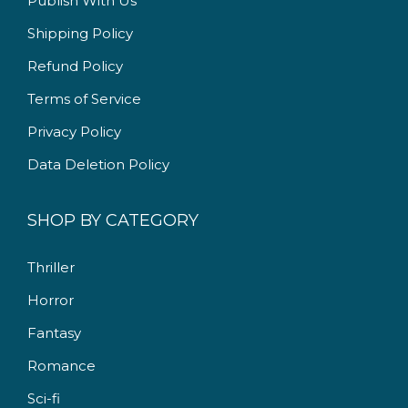
Publish With Us
9
.
9
0
Shipping Policy
.
0
Refund Policy
0
.
Terms of Service
0
.
Privacy Policy
Data Deletion Policy
SHOP BY CATEGORY
Thriller
Horror
Fantasy
Romance
Sci-fi