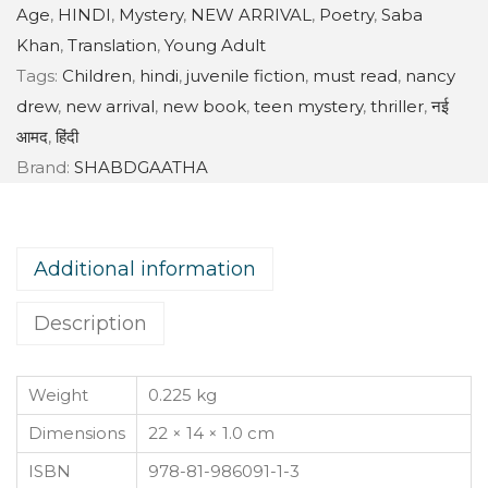
Age
,
HINDI
,
Mystery
,
NEW ARRIVAL
,
Poetry
,
Saba
Khan
,
Translation
,
Young Adult
Tags:
Children
,
hindi
,
juvenile fiction
,
must read
,
nancy
drew
,
new arrival
,
new book
,
teen mystery
,
thriller
,
नई
आमद
,
हिंदी
Brand:
SHABDGAATHA
Additional information
Description
Weight
0.225 kg
Dimensions
22 × 14 × 1.0 cm
ISBN
978-81-986091-1-3