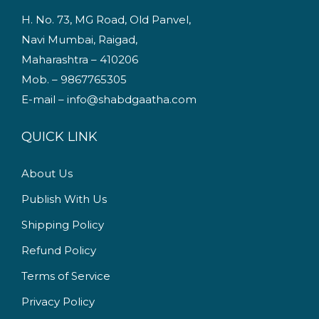
r
i
H. No. 73, MG Road, Old Panvel,
i
c
Navi Mumbai, Raigad,
c
e
Maharashtra – 410206
e
i
Mob. – 9867765305
w
s
E-mail – info@shabdgaatha.com
a
:
s
QUICK LINK
:
1
4
About Us
1
9
Publish With Us
9
.
9
0
Shipping Policy
.
0
Refund Policy
0
.
Terms of Service
0
.
Privacy Policy