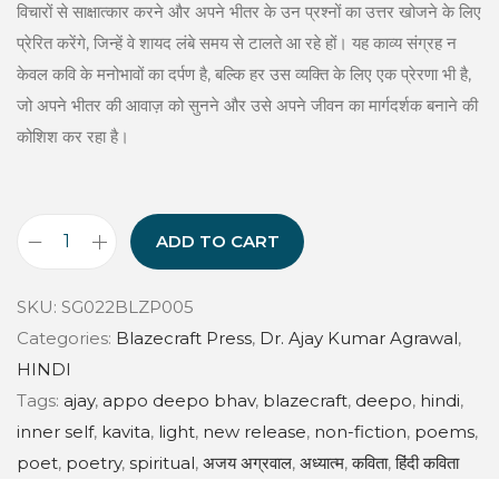
s
विचारों से साक्षात्कार करने और अपने भीतर के उन प्रश्नों का उत्तर खोजने के लिए
:
2
प्रेरित करेंगे, जिन्हें वे शायद लंबे समय से टालते आ रहे हों। यह काव्य संग्रह न
7
केवल कवि के मनोभावों का दर्पण है, बल्कि हर उस व्यक्ति के लिए एक प्रेरणा भी है,
2
9
जो अपने भीतर की आवाज़ को सुनने और उसे अपने जीवन का मार्गदर्शक बनाने की
9
.
कोशिश कर रहा है।
9
0
.
0
0
.
ADD TO CART
A
0
P
.
SKU:
SG022BLZP005
P
Categories:
Blazecraft Press
,
Dr. Ajay Kumar Agrawal
,
O
HINDI
D
Tags:
ajay
,
appo deepo bhav
,
blazecraft
,
deepo
,
hindi
,
E
inner self
,
kavita
,
light
,
new release
,
non-fiction
,
poems
,
E
poet
,
poetry
,
spiritual
,
अजय अग्रवाल
,
अध्यात्म
,
कविता
,
हिंदी कविता
P