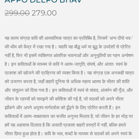
O
C
299.00
279.00
r
u
i
r
g
r
यह काव्य संग्रह कवि की आध्यात्मिक यात्रा का प्रतिबिंब है, जिसमें ‘अप्प दीपो भवः’
i
e
की थीम को केंद्र में रखा गया है। यद्यपि यह बौद्ध धर्म या बुद्ध के उपदेशों से प्रेरित
n
n
नहीं है, फिर भी इसमें व्यक्तिगत आंतरिक भावनाओं और अनुभूतियों का गहन अन्वेषण
a
t
है। इन कविताओं के माध्यम से कवि ने आत्म-जागृति, संघर्ष, और अंततः स्वयं के
l
p
प्रकाश को खोजने की प्रक्रिया को व्यक्त किया है। यह संग्रह एक अनकही यात्रा
p
r
को उजागर करता है, जहाँ बाहरी दुनिया से अधिक महत्व आत्मा के भीतर की शांति
r
i
और संतुलन को दिया गया है। इन कविताओं में स्वयं से संवाद, अंतर्मन की गूँज, और
i
c
जीवन के रहस्यों को समझने की कोशिश की गई है, जो पाठकों को अपने भीतर
c
e
झाँकने और अपने अदृश्य मार्गदर्शक को ढूँढ़ने के लिए प्रेरित करती हैं। इन
e
i
कविताओं में आत्म-साक्षात्कार का सजीव अनुभव मिलता है, जो जीवन के हर मोड़ पर
w
s
हमें यह अहसास दिलाता है कि असली प्रकाश बाहरी वस्त्रों में नहीं, बल्कि हमारे
a
:
भीतर छिपा हुआ होता है। कवि के भाव, शब्दों के माध्यम से पाठकों को अपने स्वयं के