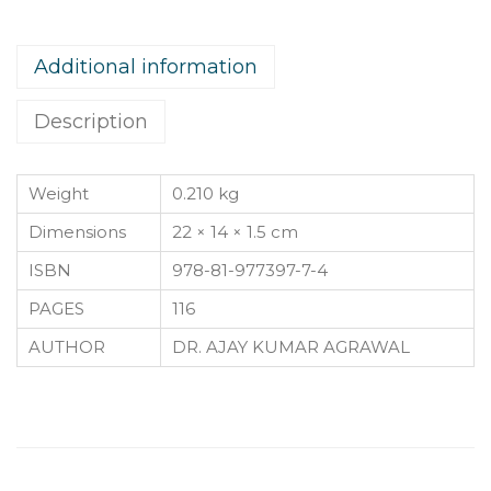
O
B
Additional information
H
A
Description
V
q
u
Weight
0.210 kg
a
Dimensions
22 × 14 × 1.5 cm
n
ISBN
978-81-977397-7-4
t
PAGES
116
i
t
AUTHOR
DR. AJAY KUMAR AGRAWAL
y